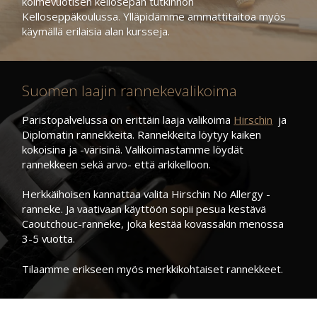
kolmevuotisen kellosepän tutkinnon
CR 2025 3V
11A 6V
Kelloseppäkoulussa. Ylläpidämme ammattitaitoa myös
CR 2016 3V
LR 27A 12V
käymällä erilaisia alan kursseja.
CR 2430 3V
29A Z
CR 2450 3V
4LR 61 6V
CR 1620 3V
LR 1 1,5V
CR 1616 3V
LR 23A 12V
Suomen laajin rannekevalikoima
CR 1216 3V
4LR 44 6V
CR 1025 3V
jne...
Paristopalvelussa on erittäin laaja valikoima
Hirschin
ja
CR 1632 3V
Diplomatin rannekkeita. Rannekkeita löytyy kaiken
kokoisina ja -värisinä. Valikoimastamme löydät
rannekkeen sekä arvo- että arkikelloon.
Herkkäihoisen kannattaa valita Hirschin No Allergy -
ranneke. Ja vaativaan käyttöön sopii pesua kestävä
Caoutchouc-ranneke, joka kestää kovassakin menossa
3-5 vuotta.
Tilaamme erikseen myös merkkikohtaiset rannekkeet.