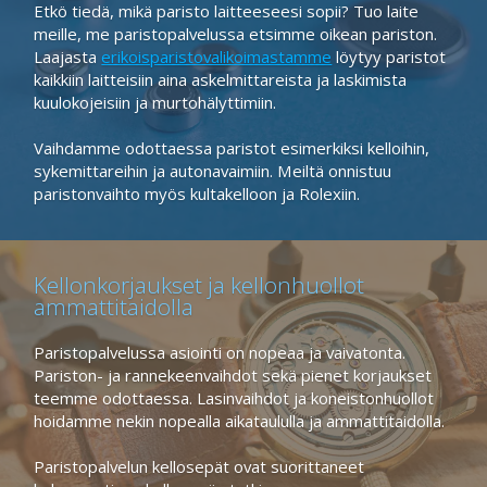
Etkö tiedä, mikä paristo laitteeseesi sopii? Tuo laite
meille, me paristopalvelussa etsimme oikean pariston.
Laajasta
erikoisparistovalikoimastamme
löytyy paristot
kaikkiin laitteisiin aina askelmittareista ja laskimista
kuulokojeisiin ja murtohälyttimiin.
Vaihdamme odottaessa paristot esimerkiksi kelloihin,
sykemittareihin ja autonavaimiin. Meiltä onnistuu
paristonvaihto myös kultakelloon ja Rolexiin.
Kameraparistot
Kuulolaiteparistot
Kellonkorjaukset ja kellonhuollot
CR 123 3V
312 1,4V
ammattitaidolla
CR 2 3V
13 1,4V
2CR5 6V
675 1,4V
Paristopalvelussa asiointi on nopeaa ja vaivatonta.
CR-P2 6V
10 1,4V
Pariston- ja rannekeenvaihdot sekä pienet korjaukset
CR-V3 3V
teemme odottaessa. Lasinvaihdot ja koneistonhuollot
hoidamme nekin nopealla aikataululla ja ammattitaidolla.
Lithium-paristot
Muita erikoisparistoja
Paristopalvelun kellosepät ovat suorittaneet
CR 2032 3V
CR 1/3N 3V