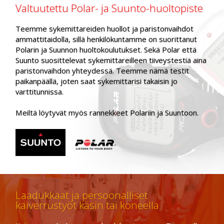
Valtuutettu Polar- ja Suunto-huoltopiste
Teemme sykemittareiden huollot ja paristonvaihdot
ammattitaidolla, sillä henkilökuntamme on suorittanut
Polarin ja Suunnon huoltokoulutukset. Sekä Polar että
Suunto suosittelevat sykemittareilleen tiiveystestiä aina
paristonvaihdon yhteydessä. Teemme nämä testit
paikanpäällä, joten saat sykemittarisi takaisin jo
varttitunnissa.
Meiltä löytyvät myös rannekkeet Polariin ja Suuntoon.
Laadukkaat ja persoonalliset
kaiverrustyöt käsin tai koneella