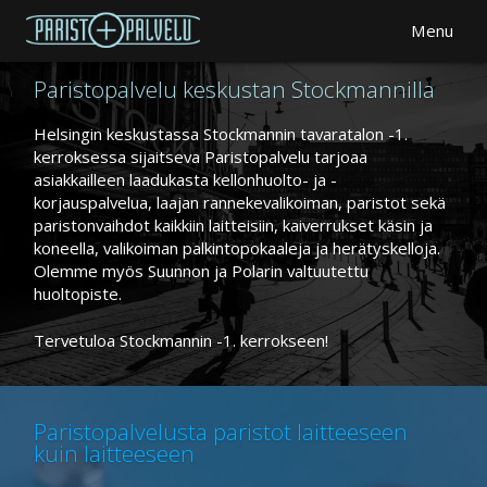
Paristot
Menu
Huolto
Rannekkeet
Paristopalvelu keskustan Stockmannilla
Polar ja Suunto
Kaiverrukset
Helsingin keskustassa Stockmannin tavaratalon -1.
kerroksessa sijaitseva Paristopalvelu tarjoaa
asiakkailleen laadukasta kellonhuolto- ja -
korjauspalvelua, laajan rannekevalikoiman, paristot sekä
paristonvaihdot kaikkiin laitteisiin, kaiverrukset käsin ja
koneella, valikoiman palkintopokaaleja ja herätyskelloja.
Olemme myös Suunnon ja Polarin valtuutettu
huoltopiste.
Tervetuloa Stockmannin -1. kerrokseen!
Paristopalvelusta paristot laitteeseen
kuin laitteeseen